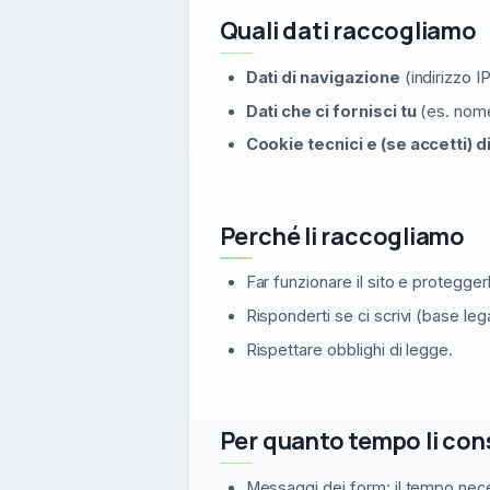
Quali dati raccogliamo
Dati di navigazione
(indirizzo I
Dati che ci fornisci tu
(es. nome
Cookie tecnici e (se accetti) d
Perché li raccogliamo
Far funzionare il sito e protegger
Risponderti se ci scrivi (base le
Rispettare obblighi di legge.
Per quanto tempo li co
Messaggi dei form: il tempo nece