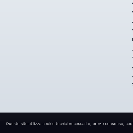
Questo sito utilizza cookie tecnici necessari e, previo consenso, cook
© 2026
Anthilla Srl
·
P.IVA
IT033