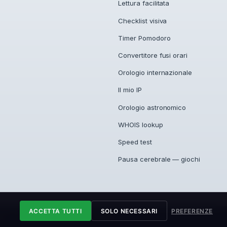
Lettura facilitata
Checklist visiva
Timer Pomodoro
Convertitore fusi orari
Orologio internazionale
Il mio IP
Orologio astronomico
WHOIS lookup
Speed test
Pausa cerebrale — giochi
ACCETTA TUTTI
SOLO NECESSARI
PREFERENZE
PR
·
Termini
·
Licenza
·
Contatti