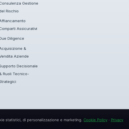
Consulenza Gestione
del Rischio
Affiancamento
Comparti Assicurativi
Due Diligence
Acquisizione &
Vendita Aziende
Supporto Decisionale
& Ruoli Tecnico-
Strategici
π
ie statistici, di personalizzazione e marketing.
Cookie Policy
·
Privacy
65030125
·
REA MI-2547606
·
Contatti
·
Privacy
·
Cookie
·
GD