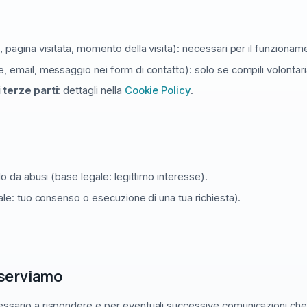
P, pagina visitata, momento della visita): necessari per il funzioname
, email, messaggio nei form di contatto): solo se compili volonta
i terze parti
: dettagli nella
Cookie Policy
.
lo da abusi (base legale: legittimo interesse).
gale: tuo consenso o esecuzione di una tua richiesta).
nserviamo
ssario a rispondere e per eventuali successive comunicazioni che c