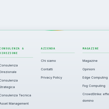
CONSULENZA &
AZIENDA
MAGAZINE
DIREZIONE
Chi siamo
Magazine
Consulenza
Contatti
Opinioni
Direzionale
Privacy Policy
Edge Computing
Consulenza
Fog Computing
Strategica
CrowdStrike: effe
Consulenza Tecnica
domino
Asset Management